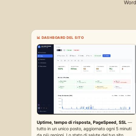
WordP
📊 DASHBOARD DEL SITO
Uptime, tempo di risposta, PageSpeed, SSL
—
tutto in un unico posto, aggiornato ogni 5 minuti
da più regioni. Lo stato di salute del tuo sito