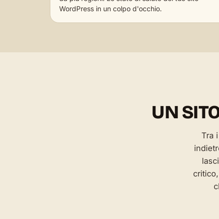
WordPress in un colpo d'occhio.
UN SIT
Tra 
indiet
lasc
critico
c