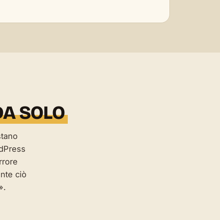
DA SOLO
stano
rdPress
rrore
nte ciò
».