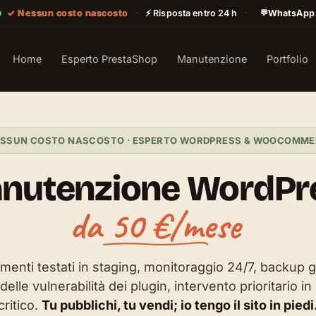
✓ Nessun costo nascosto
·
⚡ Risposta entro 24 h
·
💬
WhatsApp
Home
Esperto PrestaShop
Manutenzione
Portfolio
SSUN COSTO NASCOSTO · ESPERTO WORDPRESS & WOOCOMM
nutenzione WordPr
da 50 €/mese
 di manutenzione 
enti testati in staging, monitoraggio 24/7, backup gi
elle vulnerabilità dei plugin, intervento prioritario in
critico.
Tu pubblichi, tu vendi; io tengo il sito in piedi