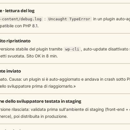
· lettura del log
:
in un plugin auto-ag
-content/debug.log
Uncaught TypeError
patibile con PHP 8.1.
ito ripristinato
versione stabile del plugin tramite
, auto-update disattivato 
wp-cli
tti svuotata. Sito OK in 8 min.
nte inviato
inato. Causa: un plugin si è auto-aggiornato e andava in crash sotto P
llo sviluppatore prima di riaggiornarlo.»
e dello sviluppatore testata in staging
ione rilasciata: validata prima sull'ambiente di staging (front-end 
ce), poi distribuita in produzione.