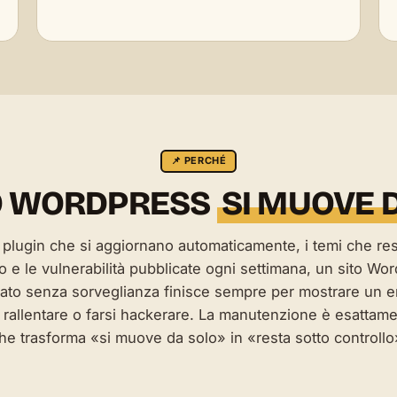
📌 PERCHÉ
O WORDPRESS
SI MUOVE 
i plugin che si aggiornano automaticamente, i temi che re
ro e le vulnerabilità pubblicate ogni settimana, un sito Wo
iato senza sorveglianza finisce sempre per
mostrare un e
,
rallentare
o farsi
hackerare
. La manutenzione è esattame
he trasforma «si muove da solo» in «resta sotto controllo