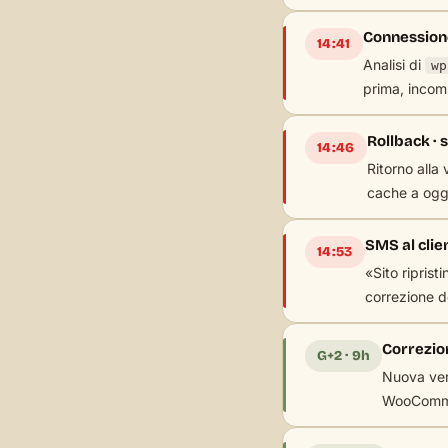
Connessione 
14:41
Analisi di
wp
prima, incom
Rollback · s
14:46
Ritorno alla 
cache a ogge
SMS al clie
14:53
«Sito riprist
correzione de
Correzion
G+2 · 9h
Nuova vers
WooCommer