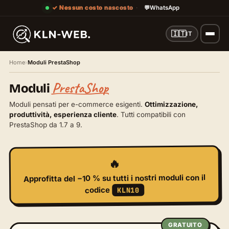
✓ Nessun costo nascosto
·
💬
WhatsApp
🇮🇹
IT
Home
›
Moduli PrestaShop
PrestaShop
Moduli
Elenco dei moduli
Moduli pensati per e-commerce esigenti.
Ottimizzazione,
produttività, esperienza cliente
. Tutti compatibili con
PrestaShop da 1.7 a 9.
🔥
su tutti i nostri moduli con il
−10 %
Approfitta del
codice
KLN10
GRATUITO