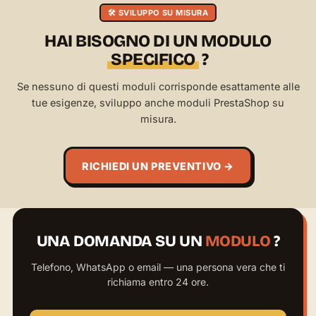
🛠️ SVILUPPO SU MISURA
HAI BISOGNO DI UN MODULO
SPECIFICO
?
Se nessuno di questi moduli corrisponde esattamente alle
tue esigenze, sviluppo anche moduli PrestaShop su
misura.
RICHIEDI UN PREVENTIVO →
UNA DOMANDA SU UN
MODULO
?
Telefono, WhatsApp o email — una persona vera che ti
richiama entro 24 ore.