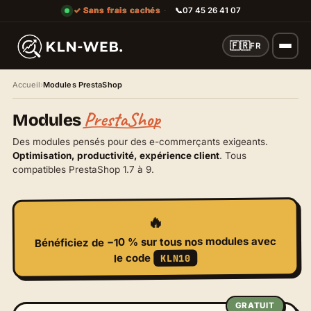
✓ Sans frais cachés
·
📞
07 45 26 41 07
🇫🇷
FR
Accueil
›
Modules PrestaShop
PrestaShop
Modules
Liste des modules
Des modules pensés pour des e-commerçants exigeants.
Optimisation, productivité, expérience client
. Tous
compatibles PrestaShop 1.7 à 9.
🔥
sur tous nos modules avec
−10 %
Bénéficiez de
le code
KLN10
GRATUIT