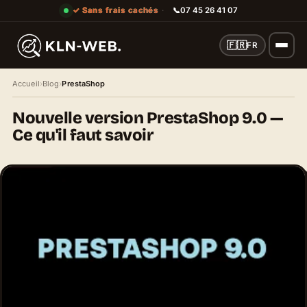
✓ Sans frais cachés
·
📞
07 45 26 41 07
🇫🇷
FR
Accueil
›
Blog
›
PrestaShop
Nouvelle version PrestaShop 9.0 —
Ce qu'il faut savoir