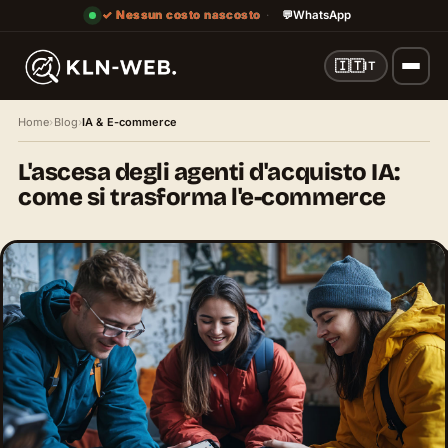
✓ Nessun costo nascosto
·
💬
WhatsApp
🇮🇹
IT
Home
›
Blog
›
IA & E-commerce
L'ascesa degli agenti d'acquisto IA:
come si trasforma l'e-commerce