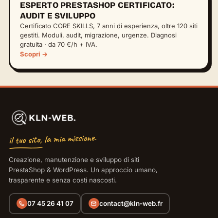
ESPERTO PRESTASHOP CERTIFICATO:
AUDIT E SVILUPPO
Certificato CORE SKILLS, 7 anni di esperienza, oltre 120 siti
gestiti. Moduli, audit, migrazione, urgenze. Diagnosi
gratuita · da 70 €/h + IVA.
Scopri →
il tuo sito, la mia missione.
Creazione, manutenzione e sviluppo di siti
PrestaShop & WordPress. Un approccio umano,
trasparente e senza costi nascosti.
07 45 26 41 07
contact@kln-web.fr